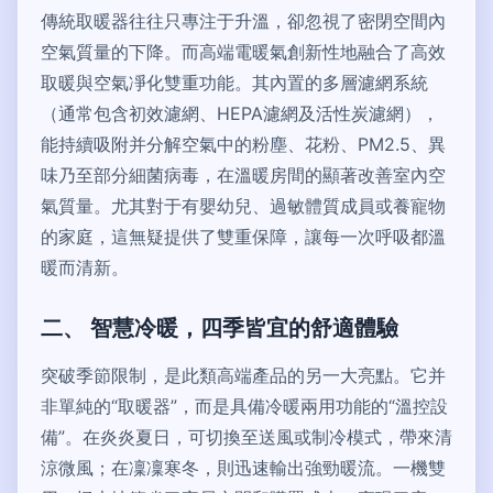
傳統取暖器往往只專注于升溫，卻忽視了密閉空間內
空氣質量的下降。而高端電暖氣創新性地融合了高效
取暖與空氣凈化雙重功能。其內置的多層濾網系統
（通常包含初效濾網、HEPA濾網及活性炭濾網），
能持續吸附并分解空氣中的粉塵、花粉、PM2.5、異
味乃至部分細菌病毒，在溫暖房間的顯著改善室內空
氣質量。尤其對于有嬰幼兒、過敏體質成員或養寵物
的家庭，這無疑提供了雙重保障，讓每一次呼吸都溫
暖而清新。
二、 智慧冷暖，四季皆宜的舒適體驗
突破季節限制，是此類高端產品的另一大亮點。它并
非單純的“取暖器”，而是具備冷暖兩用功能的“溫控設
備”。在炎炎夏日，可切換至送風或制冷模式，帶來清
涼微風；在凜凜寒冬，則迅速輸出強勁暖流。一機雙